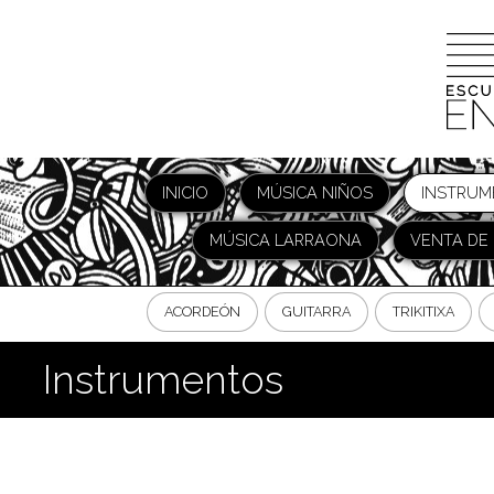
INICIO
MÚSICA NIÑOS
INSTRUM
MÚSICA LARRAONA
VENTA DE
ACORDEÓN
GUITARRA
TRIKITIXA
Instrumentos